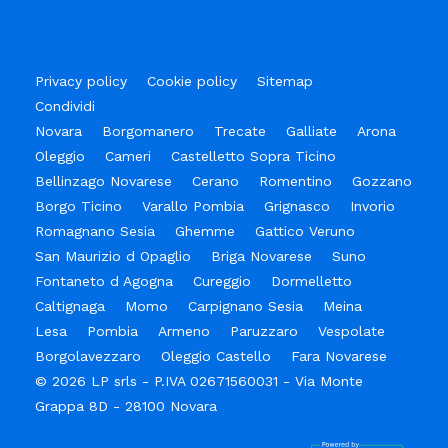
Privacy policy
Cookie policy
Sitemap
Condividi
Novara
Borgomanero
Trecate
Galliate
Arona
Oleggio
Cameri
Castelletto Sopra Ticino
Bellinzago Novarese
Cerano
Romentino
Gozzano
Borgo Ticino
Varallo Pombia
Grignasco
Invorio
Romagnano Sesia
Ghemme
Gattico Veruno
San Maurizio d Opaglio
Briga Novarese
Suno
Fontaneto d Agogna
Cureggio
Dormelletto
Caltignaga
Momo
Carpignano Sesia
Meina
Lesa
Pombia
Armeno
Paruzzaro
Vespolate
Borgolavezzaro
Oleggio Castello
Fara Novarese
© 2026 LP srls - P.IVA 02671560031 - Via Monte
Grappa 8D - 28100 Novara