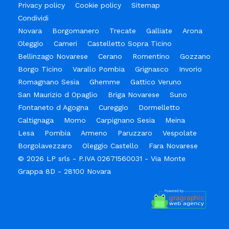
Privacy policy
Cookie policy
Sitemap
Condividi
Novara
Borgomanero
Trecate
Galliate
Arona
Oleggio
Cameri
Castelletto Sopra Ticino
Bellinzago Novarese
Cerano
Romentino
Gozzano
Borgo Ticino
Varallo Pombia
Grignasco
Invorio
Romagnano Sesia
Ghemme
Gattico Veruno
San Maurizio d Opaglio
Briga Novarese
Suno
Fontaneto d Agogna
Cureggio
Dormelletto
Caltignaga
Momo
Carpignano Sesia
Meina
Lesa
Pombia
Armeno
Paruzzaro
Vespolate
Borgolavezzaro
Oleggio Castello
Fara Novarese
© 2026 LP srls - P.IVA 02671560031 - Via Monte
Grappa 8D - 28100 Novara