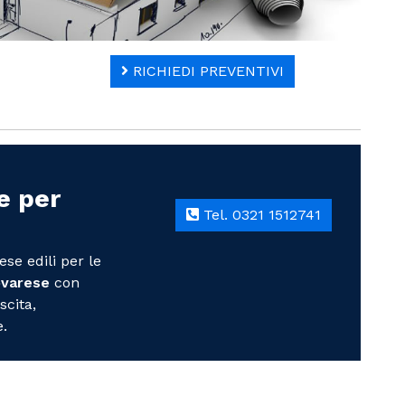
RICHIEDI PREVENTIVI
e per
Tel. 0321 1512741
ese edili per le
Novarese
con
scita,
.