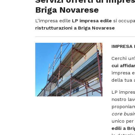
Briga Novarese
L'impresa edile
LP impresa edile
si occupa
ristrutturazioni a Briga Novarese
IMPRESA 
Cerchi un
cui affida
impresa ed
della tua 
LP impres
nostro lav
proponiam
core busi
unico per t
edili a B