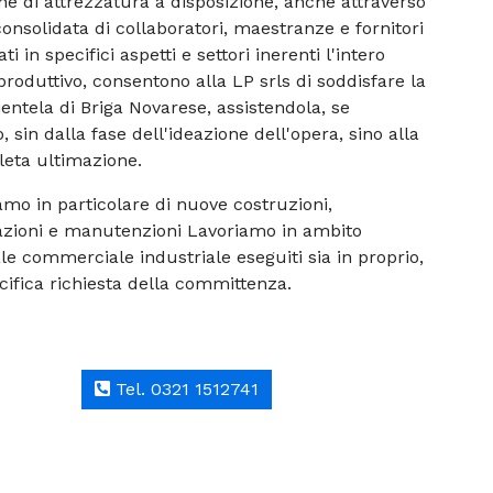
ne di attrezzatura a disposizione, anche attraverso
onsolidata di collaboratori, maestranze e fornitori
ti in specifici aspetti e settori inerenti l'intero
roduttivo, consentono alla LP srls di soddisfare la
ientela di Briga Novarese, assistendola, se
, sin dalla fase dell'ideazione dell'opera, sino alla
eta ultimazione.
mo in particolare di nuove costruzioni,
razioni e manutenzioni Lavoriamo in ambito
le commerciale industriale eseguiti sia in proprio,
cifica richiesta della committenza.
Tel. 0321 1512741