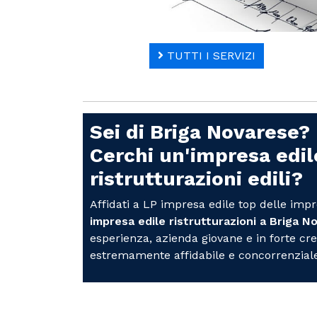
TUTTI I SERVIZI
Sei di Briga Novarese?
Cerchi un'impresa edil
ristrutturazioni edili?
Affidati a LP impresa edile top delle impr
impresa edile ristrutturazioni a Briga 
esperienza, azienda giovane e in forte cre
estremamente affidabile e concorrenziale