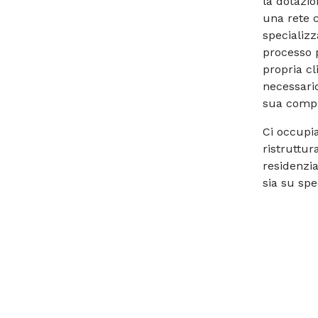
la dotazio
una rete c
specializza
processo p
propria cl
necessario
sua compl
Ci occupia
ristruttu
residenzia
sia su spe