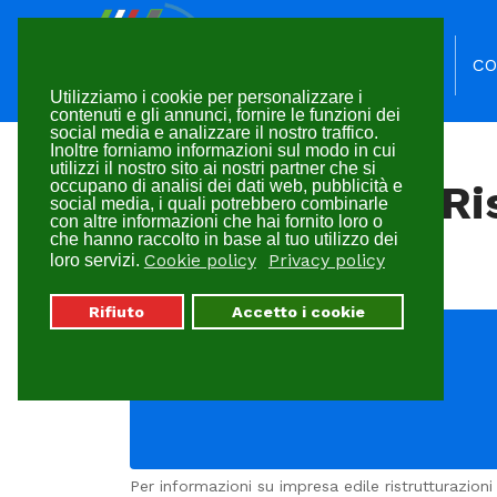
HOME
CO
Utilizziamo i cookie per personalizzare i
contenuti e gli annunci, fornire le funzioni dei
social media e analizzare il nostro traffico.
Inoltre forniamo informazioni sul modo in cui
utilizzi il nostro sito ai nostri partner che si
occupano di analisi dei dati web, pubblicità e
Impresa Edile Ri
social media, i quali potrebbero combinarle
con altre informazioni che hai fornito loro o
che hanno raccolto in base al tuo utilizzo dei
Novarese | LP
Cookie policy
Privacy policy
loro servizi.
Rifiuto
Accetto i cookie
Per informazioni su impresa edile ristrutturazion